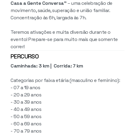
Casa a Gente Conversa”
– uma celebração de
movimento, saúde, superação e união familiar.
Concentração às 6h, largada às 7h.
Teremos ativações e muita diversão durante o
evento! Prepare-se para muito mais que somente
correr!
PERCURSO
Caminhada: 3 km | Corrida: 7 km
Categorias por faixa etária (masculino e feminino):
- 07 a 19 anos
- 20 a 29 anos
- 30 a 39 anos
- 40 a 49 anos
- 50 a 59 anos
- 60 a 69 anos
- 70 a 79 anos