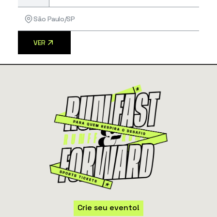
São Paulo/SP
VER
Crie seu evento!