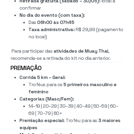
Retirada gratuita (sábado – 30/05):
local a
confirmar
No dia do evento (com taxa):
Das
06h00 às 07h45
Taxa administrativa:
R$ 29,99 (pagamento
no local)
Para participar das
atividades de Muay Thai
,
recomenda-se a retirada do kit no dia anterior.
PREMIAÇÃO
Corrida 5 km – Geral:
Troféus para os
5 primeiros masculino e
feminino
Categorias (Masc/Fem):
14–19 | 20–29 | 30–39 | 40–49 | 50–59 | 60–
69 | 70–79 | 80+
Premiação especial:
Troféu para as
3 maiores
equipes