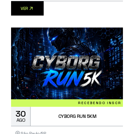
VER
RECEBENDO INSCRIÇÕES
30
CYBORG RUN 5KM
AGO
São Paulo/SP