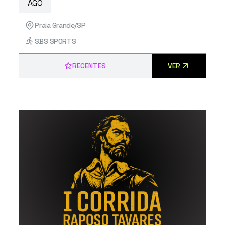
AGO
Praia Grande/SP
SBS SPORTS
RECENTES
VER